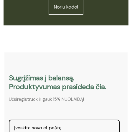
Noriu kodo!
Įvertinimas:
4.91
iš 5
Sugrįžimas į balansą.
Produktyvumas prasideda čia.
Užsiregistruok ir gauk 15% NUOLAIDĄ!