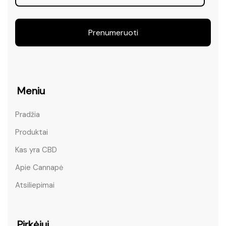
Prenumeruoti
Meniu
Pradžia
Produktai
Kas yra CBD
Apie Cannapė
Atsiliepimai
Pirkėjui