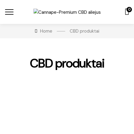
0
Home
CBD produktai
CBD produktai
-36%
TOP
€
50.00
15% Premium CBG aliejus
Mokėti 3 vienodomis įmokomis po
€
16.67
Įvertinimas: