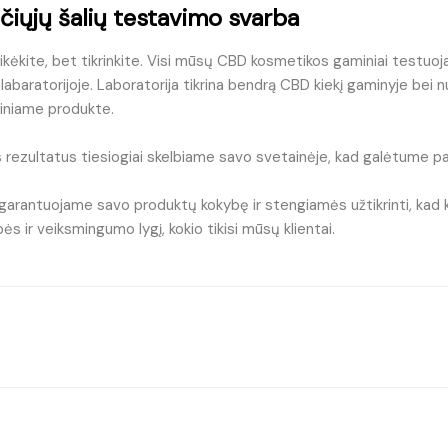
čiųjų šalių testavimo svarba
ikėkite, bet tikrinkite. Visi mūsų CBD kosmetikos gaminiai testuoj
 labaratorijoje. Laboratorija tikrina bendrą CBD kiekį gaminyje be
tiniame produkte.
 rezultatus tiesiogiai skelbiame savo svetainėje, kad galėtume patv
arantuojame savo produktų kokybę ir stengiamės užtikrinti, kad ki
ės ir veiksmingumo lygį, kokio tikisi mūsų klientai.