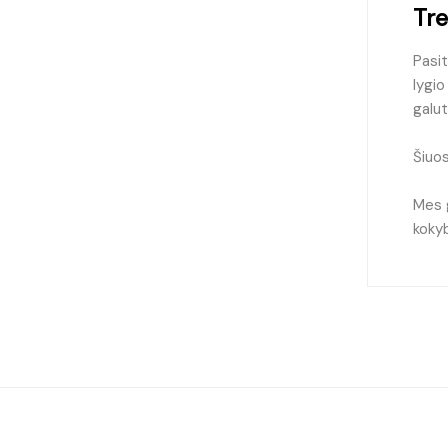
Tre
Pasit
lygio
galu
Šiuos
Mes g
kokyb
TOP