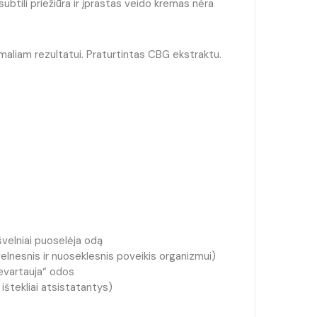
subtili priežiūra ir įprastas veido kremas nėra
maliam rezultatui. Praturtintas CBG ekstraktu.
 švelniai puoselėja odą
švelnesnis ir nuoseklesnis poveikis organizmui)
ievartauja“ odos
 ištekliai atsistatantys)