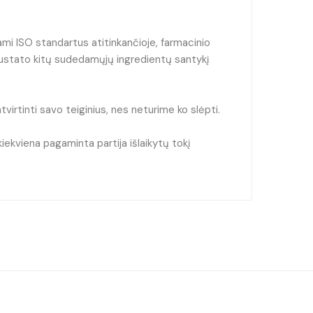
ami ISO standartus atitinkančioje, farmacinio
i nustato kitų sudedamųjų ingredientų santykį
irtinti savo teiginius, nes neturime ko slėpti.
ekviena pagaminta partija išlaikytų tokį