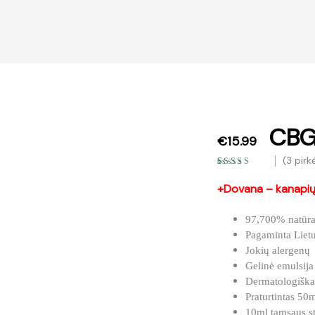
CBG 
€
15.99
(
3
pirkė
Įvertinimas:
3
5.00
iš 5
+Dovana – kanapių
(viso
įvertinimų:
)
97,700% natūral
Pagaminta Liet
Jokių alergenų
Gelinė emulsija
Dermatologiškai
Praturtintas 
10ml tamsaus st