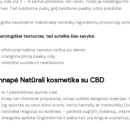
ų oda yra 3 – 4 kartus plonesnė, nei veido, todėl jai reikalinga itin 
mas. Tad sukūrėme puikų gelį kasdienei paakių odos priežiūrai.
geliui naudojame maksimalią natūralių ingredientų proporciją opti
tologiškai testuotas, tad suteikia šias savybe:
efektyviai naikina tamsius ratilus po akimis
stangrina ploną paakių odą
neleidžia susidaryti raukšlelėms
nnapė Natūrali kosmetika su CBD
nr. 1 pasirinkimas jautriai odai
kitaip nei cheminiai preparatai, rečiau sukelia alergines reakcijas,
lyg sportas su savo kūno svoriu, vietoj hantelių ar treniruoklių (
natūraliai reaguoja su audiniais – padeda sugrįžti į balansą, „nepr
draugiška aplinkai (ingredientai ir pakuotės yra lengvai suyrantys,