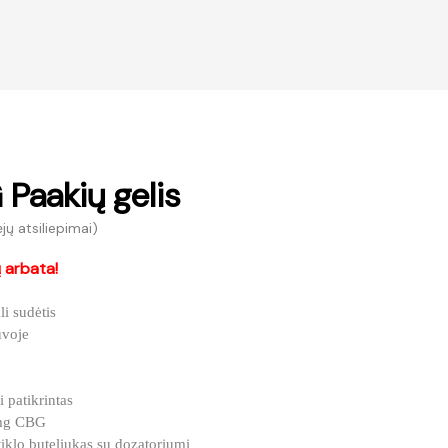
Paakių gelis
jų atsiliepimai)
 arbata!
i sudėtis
uvoje
 patikrintas
50mg CBG
iklo buteliukas su dozatoriumi