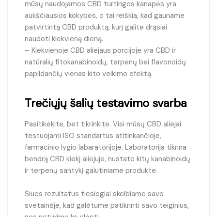
mūsų naudojamos CBD turtingos kanapės yra
aukščiausios kokybės, o tai reiškia, kad gauname
patvirtintą CBD produktą, kurį galite drąsiai
naudoti kiekvieną dieną.
– Kiekvienoje CBD aliejaus porcijoje yra CBD ir
natūralių fitokanabinoidų, terpenų bei flavonoidų
papildančių vienas kito veikimo efektą.
Trečiųjų šalių testavimo svarba
Pasitikėkite, bet tikrinkite. Visi mūsų CBD aliejai
testuojami ISO standartus atitinkančioje,
farmacinio lygio labaratorijoje. Laboratorija tikrina
bendrą CBD kiekį aliejuje, nustato kitų kanabinoidų
ir terpenų santykį galutiniame produkte.
Šiuos rezultatus tiesiogiai skelbiame savo
svetainėje, kad galėtume patikrinti savo teiginius,
nes neturime ko slėpti.