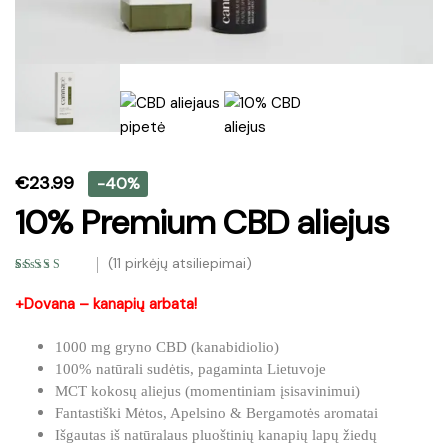
€
23.99
-40%
10% Premium CBD aliejus
(
11
pirkėjų atsiliepimai)
Įvertinimas:
11
4.91
iš 5 (viso
+Dovana – kanapių arbata!
įvertinimų:
)
1000 mg gryno CBD (kanabidiolio)
100% natūrali sudėtis, pagaminta Lietuvoje
MCT kokosų aliejus (momentiniam įsisavinimui)
Fantastiški Mėtos, Apelsino & Bergamotės aromatai
Išgautas iš natūralaus pluoštinių kanapių lapų žiedų