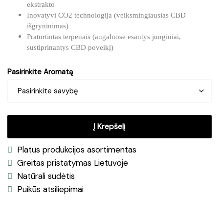
ekstrakto
Inovatyvi CO2 technologija (veiksmingiausias CBD
išgryninimas)
Praturtintas terpenais (augaluose esantys junginiai,
sustiprinantys CBD poveikį)
Pasirinkite Aromatą
Į Krepšelį
Platus produkcijos asortimentas
Greitas pristatymas Lietuvoje
Natūrali sudėtis
Puikūs atsiliepimai