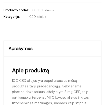
Produkto Kodas:
10-cbd-aliejus
Kategorija:
CBD aliejus
Aprašymas
Apie produktą
10% CBD aliejus yra populiariausias mūsų
produktas tarp pradedančiųjų. Kiekviename
pipetės dozatoriaus lašelyje yra 5 mg CBD, taip
pat kanapių terpenai, MTC kokosų aliejus ir kitos
fitocheminės medžiagos, žinomos kaip stiprūs