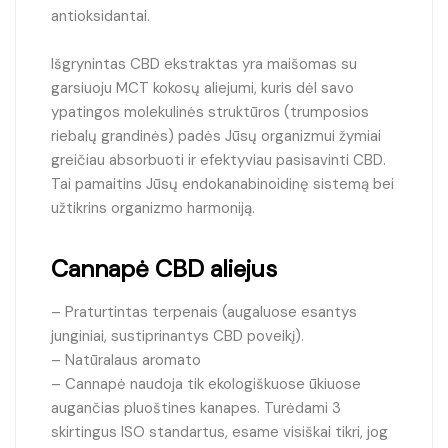
antioksidantai.
Išgrynintas CBD ekstraktas yra maišomas su
garsiuoju MCT kokosų aliejumi, kuris dėl savo
ypatingos molekulinės struktūros (trumposios
riebalų grandinės) padės Jūsų organizmui žymiai
greičiau absorbuoti ir efektyviau pasisavinti CBD.
Tai pamaitins Jūsų endokanabinoidinę sistemą bei
užtikrins organizmo harmoniją.
Cannapė CBD aliejus
– Praturtintas terpenais (augaluose esantys
junginiai, sustiprinantys CBD poveikį).
– Natūralaus aromato
– Cannapė naudoja tik ekologiškuose ūkiuose
augančias pluoštines kanapes. Turėdami 3
skirtingus ISO standartus, esame visiškai tikri, jog