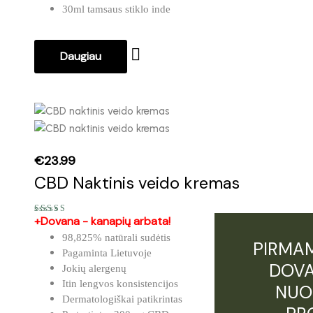
30ml tamsaus stiklo inde
Daugiau
€
23.99
CBD Naktinis veido kremas
+Dovana - kanapių arbata!
Įvertinimas:
5.00
iš 5
98,825% natūrali sudėtis
PIRMAM
Pagaminta Lietuvoje
DOVA
Jokių alergenų
Itin lengvos konsistencijos
NUO
Dermatologiškai patikrintas