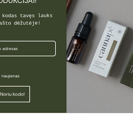
ODUKCIJAI!
 kodas tavęs lauks
ašto dėžutėje!
i naujienas
Noriu kodo!