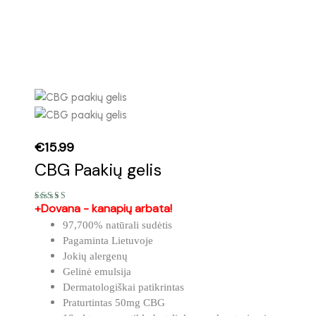
€
15.99
CBG Paakių gelis
+Dovana - kanapių arbata!
Įvertinimas:
5.00
iš 5
97,700% natūrali sudėtis
Pagaminta Lietuvoje
Jokių alergenų
Gelinė emulsija
Dermatologiškai patikrintas
Praturtintas 50mg CBG