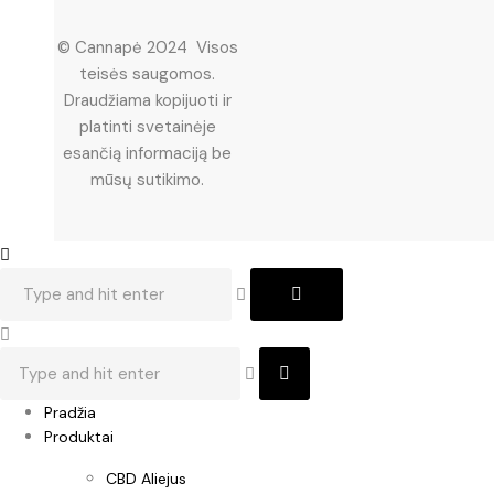
© Cannapė 2024 Visos
teisės saugomos.
Draudžiama kopijuoti ir
platinti svetainėje
esančią informaciją be
mūsų sutikimo.
Pradžia
Produktai
CBD Aliejus