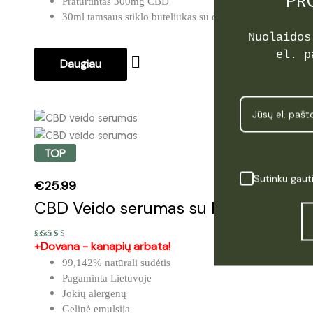
PR
Praturtintas 300mg CBD
30ml tamsaus stiklo buteliukas su dozatoriumi
Nuolaidos
el. p
Daugiau
TOP
Sutinku gaut
€
25.99
CBD Veido serumas su hialuronu
+Dovana - kanapių arbata!
Įvertinimas:
5.00
iš 5
99,142% natūrali sudėtis
Pagaminta Lietuvoje
Jokių alergenų
Gelinė emulsija