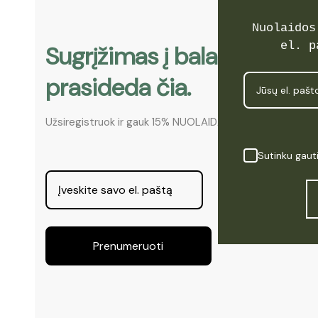
Nuolaidos
el. p
Sugrįžimas į balansą. Pr
prasideda čia.
Užsiregistruok ir gauk 15% NUOLAIDĄ!
Sutinku gaut
Prenumeruoti