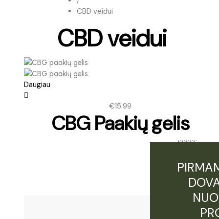
/
CBD veidui
CBD veidui
Daugiau
€
15.99
CBG Paakių gelis
Įvertinimas:
5.00
iš 5
PIRMAM
DOVA
NUO
PR