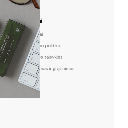
Pirkėjui
Kontaktai
Privatumo politika
Svetainės taisyklės
Pristatymas ir grąžinimas