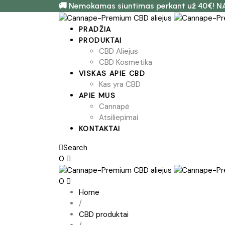
🚚 Nemokamas siuntimas perkant už 40€! N
PRADŽIA
PRODUKTAI
CBD Aliejus
CBD Kosmetika
VISKAS APIE CBD
Kas yra CBD
APIE MUS
Cannapė
Atsiliepimai
KONTAKTAI
Search
0
0
Home
/
CBD produktai