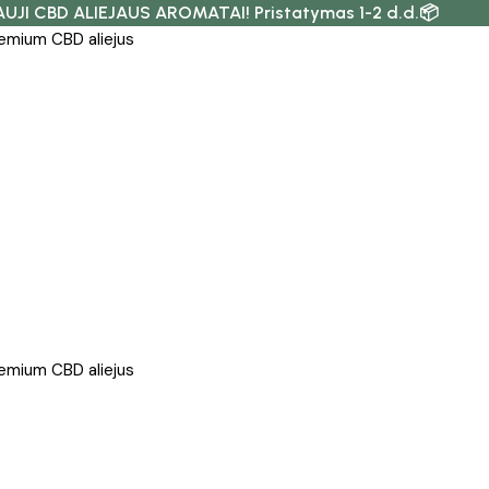
AUJI CBD ALIEJAUS AROMATAI! Pristatymas 1-2 d.d.📦