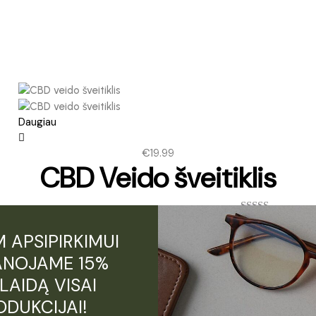
Daugiau
€
19.99
CBD Veido šveitiklis
Įvertinimas:
5.00
iš 5
 APSIPIRKIMUI
NOJAME 15%
LAIDĄ VISAI
ODUKCIJAI!