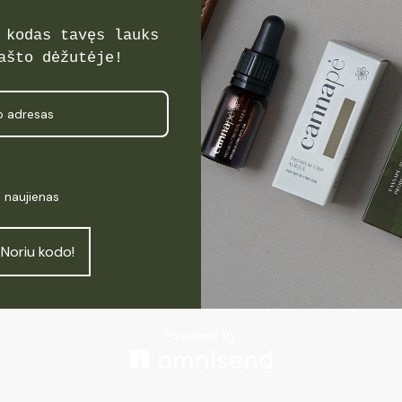
 kodas tavęs lauks
ašto dėžutėje!
oduktyvumas
Meniu
Pradžia
Produktai
Kas yra CBD
i naujienas
Apie Cannapė
Atsiliepimai
Noriu kodo!