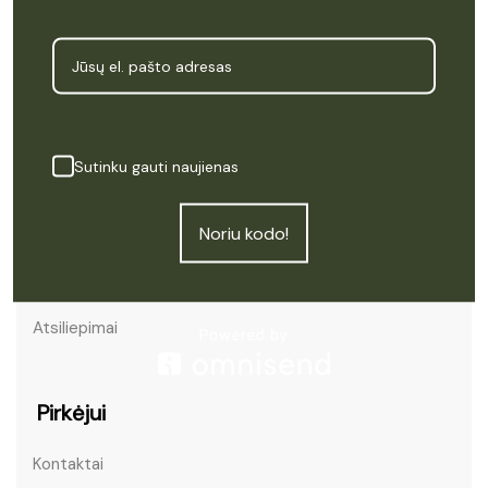
Meniu
Sutinku gauti naujienas
Pradžia
Produktai
Noriu kodo!
Kas yra CBD
Apie Cannapė
Atsiliepimai
Pirkėjui
Kontaktai