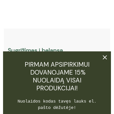
Sugrįžimas į balansą.
Produktyvumas prasideda čia.
PIRMAM APSIPIRKIMUI
Užsiregistruok ir gauk 15% NUOLAIDĄ!
DOVANOJAME 15%
NUOLAIDĄ VISAI
PRODUKCIJAI!
Nuolaidos kodas tavęs lauks el.
pašto dėžutėje!
Prenumeruoti