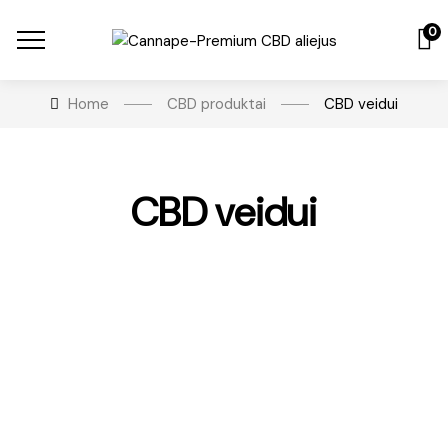
0
Home
CBD produktai
CBD veidui
CBD veidui
€
23.99
CBD Naktinis veido kremas
Įvertinimas:
5.00
iš 5