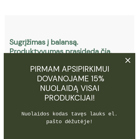
Sugrįžimas į balansą.
Produktyvumas prasideda čia.
Užsiregistruok ir gauk 15% NUOLAIDĄ!
PIRMAM APSIPIRKIMUI
DOVANOJAME 15%
NUOLAIDĄ VISAI
PRODUKCIJAI!
Nuolaidos kodas tavęs lauks el.
Prenumeruoti
pašto dėžutėje!