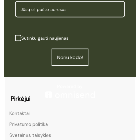
Meniu
Pradžia
Sutinku gauti naujienas
Produktai
Kas yra CBD
Noriu kodo!
Apie Cannapė
Atsiliepimai
Pirkėjui
Kontaktai
Privatumo politika
Svetainės taisyklės