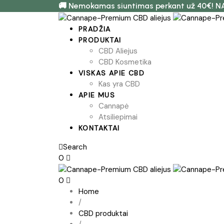
🚚 Nemokamas siuntimas perkant už 40€! N
PRADŽIA
PRODUKTAI
CBD Aliejus
CBD Kosmetika
VISKAS APIE CBD
Kas yra CBD
APIE MUS
Cannapė
Atsiliepimai
KONTAKTAI
Search
0
0
Home
/
CBD produktai