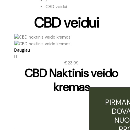
/
CBD veidui
CBD veidui
Daugiau
€
23.99
CBD Naktinis veido
kremas
PIRMAM
Įvertinimas:
5.00
DOVA
iš 5
NUO
PR