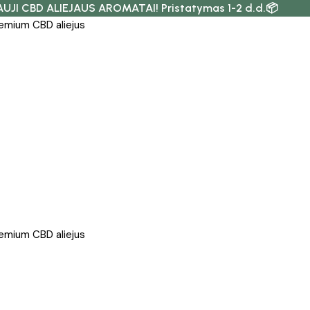
AUJI CBD ALIEJAUS AROMATAI! Pristatymas 1-2 d.d.📦