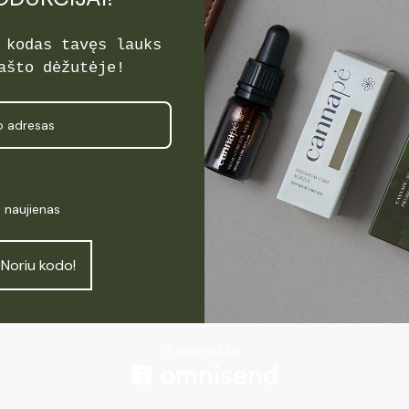
 kodas tavęs lauks
ašto dėžutėje!
oduktyvumas
Meniu
Pradžia
Produktai
i naujienas
Kas yra CBD
Apie Cannapė
Noriu kodo!
Atsiliepimai