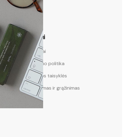
Pirkėjui
Kontaktai
Privatumo politika
Svetainės taisyklės
Pristatymas ir grąžinimas