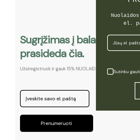
Nuolaidos
el. p
Sugrįžimas į balansą. Pr
prasideda čia.
Užsiregistruok ir gauk 15% NUOLAIDĄ!
Sutinku gaut
Prenumeruoti