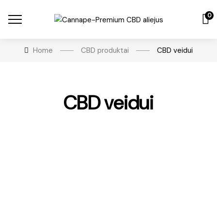
0
Home
CBD produktai
CBD veidui
CBD veidui
€
19.99
CBD Veido šveitiklis
Įvertinimas:
5.00
iš 5