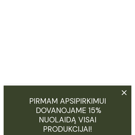
€
15.99
CBG Paakių gelis
Įvertinimas:
5.00
iš 5
PIRMAM APSIPIRKIMUI
Sugrįžimas į balansą.
DOVANOJAME 15%
Produktyvumas prasideda čia.
NUOLAIDĄ VISAI
PRODUKCIJAI!
Užsiregistruok ir gauk 15% NUOLAIDĄ!