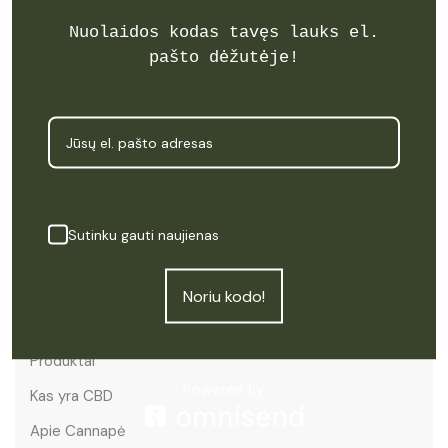
Nuolaidos kodas tavęs lauks el.
pašto dėžutėje!
Prenumeruoti
Sutinku gauti naujienas
Meniu
Noriu kodo!
Pradžia
Produktai
Kas yra CBD
Apie Cannapė