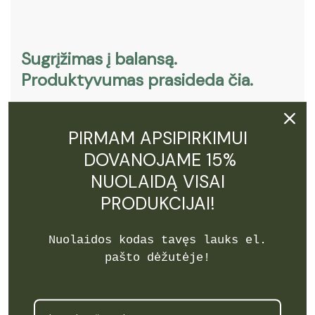
Sugrįžimas į balansą.
Produktyvumas prasideda čia.
Užsiregistruok ir gauk 15% NUOLAIDĄ!
PIRMAM APSIPIRKIMUI
DOVANOJAME 15%
NUOLAIDĄ VISAI
PRODUKCIJAI!
Prenumeruoti
Nuolaidos kodas tavęs lauks el.
pašto dėžutėje!
Meniu