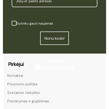
Pradžia
Produktai
Sutinku gauti naujienas
Kas yra CBD
Apie Cannapė
Noriu kodo!
Atsiliepimai
Pirkėjui
Kontaktai
Privatumo politika
Svetainės taisyklės
Pristatymas ir grąžinimas