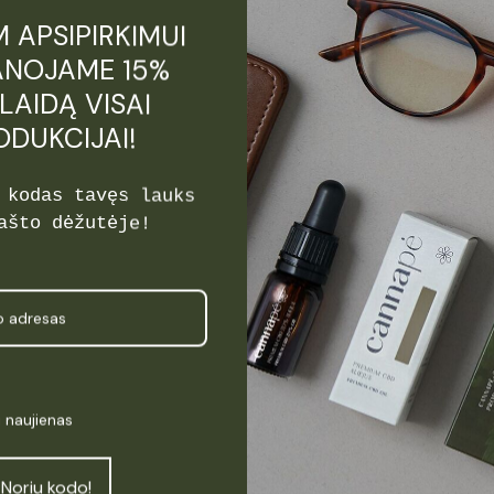
ktyvumas
 APSIPIRKIMUI
NOJAME 15%
LAIDĄ VISAI
ODUKCIJAI!
 kodas tavęs lauks
ašto dėžutėje!
i naujienas
Noriu kodo!