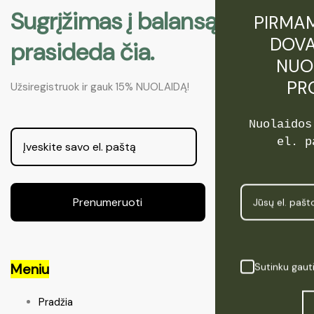
Sugrįžimas į balansą. Produ
PIRMAM
DOVA
prasideda čia.
NUO
PR
Užsiregistruok ir gauk 15% NUOLAIDĄ!
Nuolaidos
el. p
Prenumeruoti
Sutinku gaut
Meniu
Pradžia