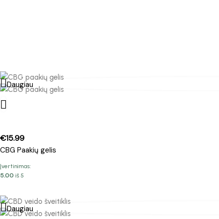
Daugiau
€
15.99
CBG Paakių gelis
Įvertinimas:
5.00
iš 5
Daugiau