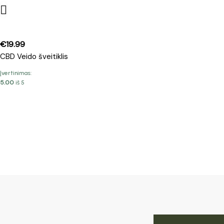
€
19.99
CBD Veido šveitiklis
Įvertinimas:
5.00
iš 5