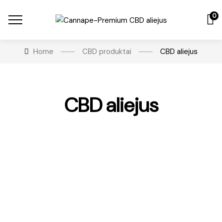
0
Home
CBD produktai
CBD aliejus
CBD aliejus
-40%
€
23.99
10% Premium CBD aliejus
Įvertinimas:
4.91
iš 5