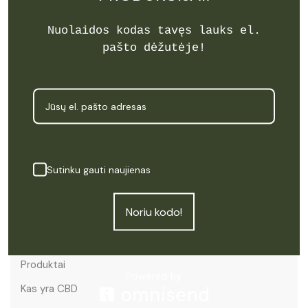
Užsiregistruok ir gauk 15% NUOLAIDĄ!
Nuolaidos kodas tavęs lauks el.
pašto dėžutėje!
Prenumeruoti
Sutinku gauti naujienas
Meniu
Noriu kodo!
Pradžia
Produktai
Kas yra CBD