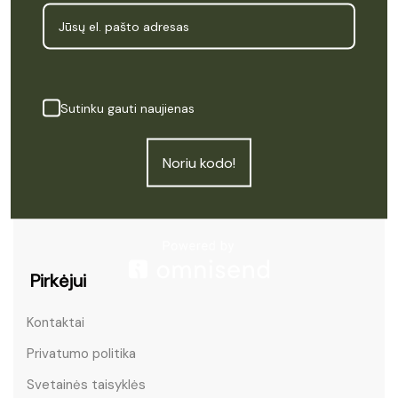
Meniu
Pradžia
Sutinku gauti naujienas
Produktai
Kas yra CBD
Noriu kodo!
Apie Cannapė
Atsiliepimai
Pirkėjui
Kontaktai
Privatumo politika
Svetainės taisyklės