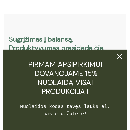
Sugrįžimas į balansą.
Produktyvumas prasideda čia.
Užsiregistruok ir gauk 15% NUOLAIDĄ!
PIRMAM APSIPIRKIMUI
DOVANOJAME 15%
NUOLAIDĄ VISAI
PRODUKCIJAI!
Nuolaidos kodas tavęs lauks el.
Prenumeruoti
pašto dėžutėje!