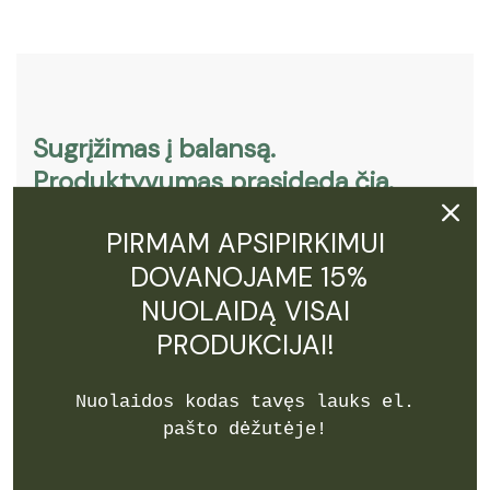
Sugrįžimas į balansą.
Produktyvumas prasideda čia.
Užsiregistruok ir gauk 15% NUOLAIDĄ!
PIRMAM APSIPIRKIMUI
DOVANOJAME 15%
NUOLAIDĄ VISAI
PRODUKCIJAI!
Nuolaidos kodas tavęs lauks el.
Prenumeruoti
pašto dėžutėje!