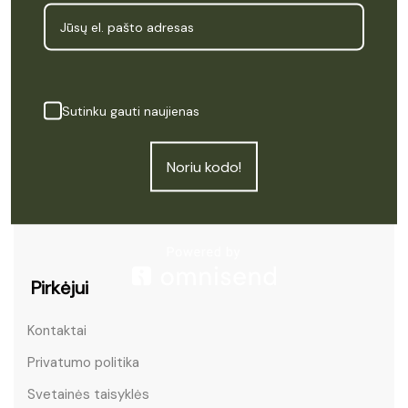
Meniu
Pradžia
Sutinku gauti naujienas
Produktai
Kas yra CBD
Noriu kodo!
Apie Cannapė
Atsiliepimai
Pirkėjui
Kontaktai
Privatumo politika
Svetainės taisyklės