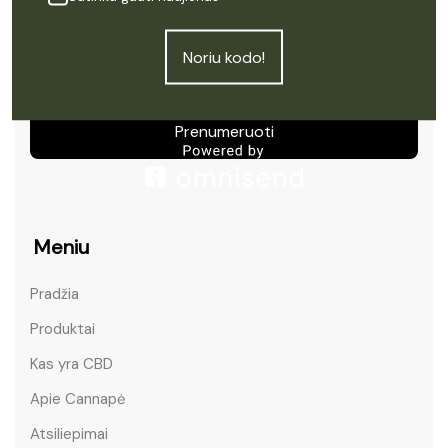
Noriu kodo!
Prenumeruoti
Meniu
Pradžia
Produktai
Kas yra CBD
Apie Cannapė
Atsiliepimai