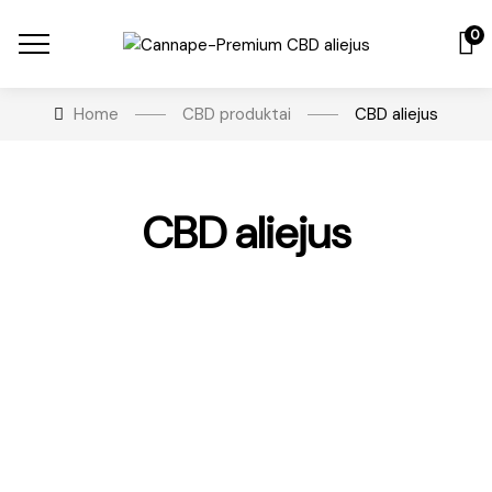
0
Home
CBD produktai
CBD aliejus
CBD aliejus
-40%
€
23.99
10% Premium CBD aliejus
Įvertinimas:
4.91
iš 5