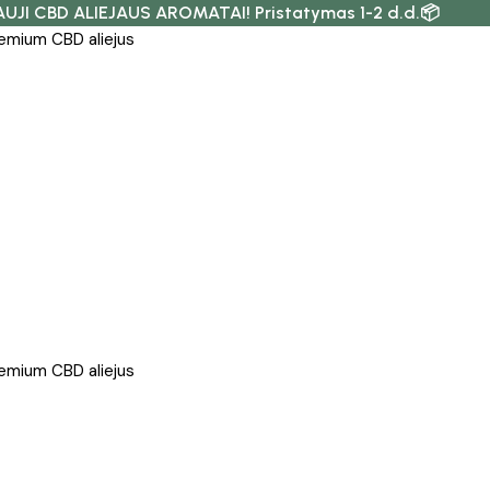
AUJI CBD ALIEJAUS AROMATAI! Pristatymas 1-2 d.d.📦