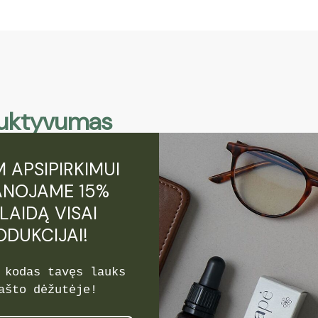
product
page
oduktyvumas
 APSIPIRKIMUI
NOJAME 15%
LAIDĄ VISAI
ODUKCIJAI!
 kodas tavęs lauks
ašto dėžutėje!