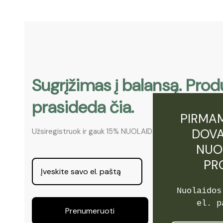
product
page
Sugrįžimas į balansą. Pr
prasideda čia.
PIRMAM
DOVA
Užsiregistruok ir gauk 15% NUOLAIDĄ!
NUO
PR
Nuolaidos
el. p
Prenumeruoti