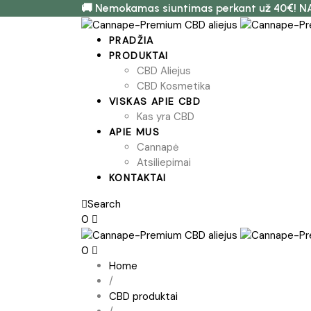
🚚 Nemokamas siuntimas perkant už 40€! N
PRADŽIA
PRODUKTAI
CBD Aliejus
CBD Kosmetika
VISKAS APIE CBD
Kas yra CBD
APIE MUS
Cannapė
Atsiliepimai
KONTAKTAI
Search
0
0
Home
/
CBD produktai