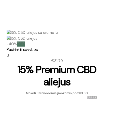
-40%
TOP
Pasirinkti savybes
This
product
€
31.79
has
15% Premium CBD
multiple
variants.
The
aliejus
options
may
Mokėti 3 vienodomis įmokomis po
€
10.60
be
chosen
Įvertinimas:
on
4.94
iš 5
the